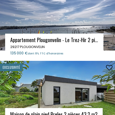
Appartement Plougonvelin - Le Trez-Hir 2 pièces 34.56m²
29217 PLOUGONVELIN
135 000 €
dont 8% TTC d'honoraires
EXCLUSIVITÉ
Maison de plain pied Breles 2 pièces 43.2 m2