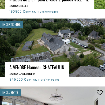
29810 BRELES
190 800 €
dont 6% TTC d'honoraires
EXCEPTIONNEL
A VENDRE Hameau CHATEAULIN
29150 Châteaulin
945 000 €
dont 5% TTC d'honoraires
EXCLUSIVITÉ