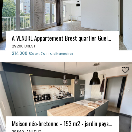
A VENDRE Appartement Brest quartier Guelmeur 4 pièce(s) 86.28 m2
29200 BREST
214 000 €
dont 7% TTC d'honoraires
Maison néo-bretonne - 153 m2 - jardin paysagé - Lanildut, aperçu mer
29840 LANILDUT