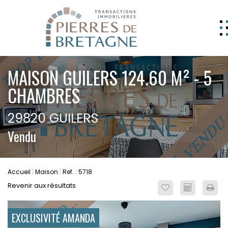
NOS BIENS
MAISON GUILERS 124.60 M² - 5
GERER
CHAMBRES
NOS AGENCES
29820 GUILERS
ESTIMATION
Vendu
CONTACT
ESPACE CLIENT
Accueil
Maison
Ref. : 5718
EXTRANET
Revenir aux résultats
EXCLUSIVITÉ AMANDA