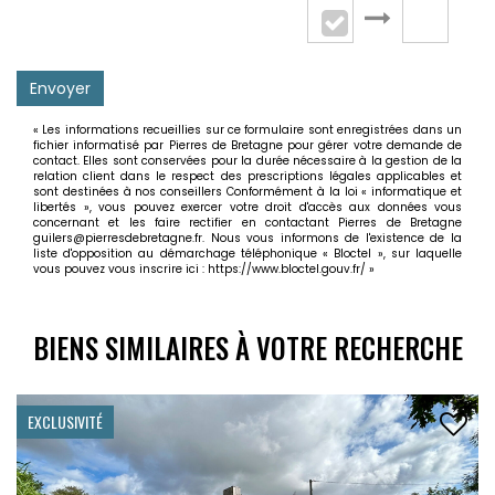
Envoyer
« Les informations recueillies sur ce formulaire sont enregistrées dans un
fichier informatisé par Pierres de Bretagne pour gérer votre demande de
contact. Elles sont conservées pour la durée nécessaire à la gestion de la
relation client dans le respect des prescriptions légales applicables et
sont destinées à nos conseillers Conformément à la loi « informatique et
libertés », vous pouvez exercer votre droit d'accès aux données vous
concernant et les faire rectifier en contactant Pierres de Bretagne
guilers@pierresdebretagne.fr. Nous vous informons de l'existence de la
liste d'opposition au démarchage téléphonique « Bloctel », sur laquelle
vous pouvez vous inscrire ici :
https://www.bloctel.gouv.fr/
»
BIENS SIMILAIRES À VOTRE RECHERCHE
CLUSIVITÉ