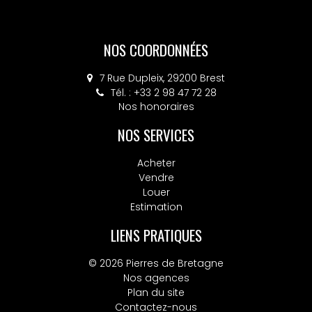
NOS COORDONNÉES
NOS COORDONNÉES
30 rue Charles de Gaulle, 29820 GUILERS
7 Rue Dupleix, 29200 Brest
Tél. : +33 2 98 36 40 20
Tél. : +33 2 98 47 72 28
Nos honoraires
Nos honoraires
NOS SERVICES
Acheter
Vendre
Louer
Estimation
LIENS PRATIQUES
© 2026 Pierres de Bretagne
Nos agences
Plan du site
Contactez-nous