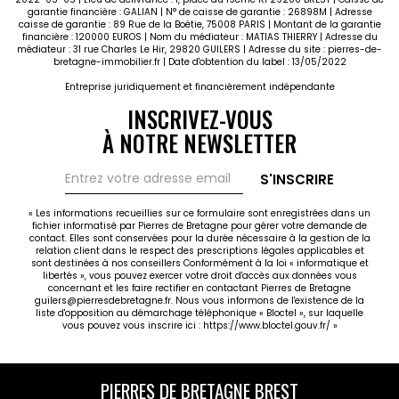
garantie financière : GALIAN | N° de caisse de garantie : 26898M | Adresse
caisse de garantie : 89 Rue de la Boétie, 75008 PARIS | Montant de la garantie
financière : 120000 EUROS | Nom du médiateur : MATIAS THIERRY | Adresse du
médiateur : 31 rue Charles Le Hir, 29820 GUILERS | Adresse du site :
pierres-de-
bretagne-immobilier.fr
| Date d'obtention du label : 13/05/2022
Entreprise juridiquement et financièrement indépendante
INSCRIVEZ-VOUS
À NOTRE NEWSLETTER
S'INSCRIRE
« Les informations recueillies sur ce formulaire sont enregistrées dans un
fichier informatisé par Pierres de Bretagne pour gérer votre demande de
contact. Elles sont conservées pour la durée nécessaire à la gestion de la
relation client dans le respect des prescriptions légales applicables et
sont destinées à nos conseillers Conformément à la loi « informatique et
libertés », vous pouvez exercer votre droit d'accès aux données vous
concernant et les faire rectifier en contactant Pierres de Bretagne
guilers@pierresdebretagne.fr. Nous vous informons de l'existence de la
liste d'opposition au démarchage téléphonique « Bloctel », sur laquelle
vous pouvez vous inscrire ici :
https://www.bloctel.gouv.fr/
»
PIERRES DE BRETAGNE GUILERS
PIERRES DE BRETAGNE BREST