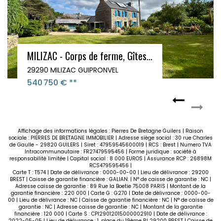
MILIZAC - Corps de ferme, Gîtes...
L
29290 MILIZAC GUIPRONVEL
2
540 750 €
**
5
Affichage des informations légales : Pierres De Bretagne Guilers | Raison
sociale : PIERRES DE BRETAGNE IMMOBILIER | Adresse siège social : 30 rue Charles
de Gaulle - 29820 GUILERS | Siret : 47959545600019 | RCS : Brest | Numero TVA
Intracommunautaire : FR27479595456 | Forme juridique : société à
responsabilité limitée | Capital social : 8 000 EUROS | Assurance RCP : 26898M
RCS479595456 |
Carte T : T574 | Date de délivrance : 0000-00-00 | Lieu de délivrance : 29200
BREST | Caisse de garantie financière : GALIAN. | N° de caisse de garantie : NC |
Adresse caisse de garantie : 89 Rue la Boetie 75008 PARIS | Montant de la
garantie financière : 220 000 | Carte G : G270 | Date de délivrance : 0000-00-
00 | Lieu de délivrance : NC | Caisse de garantie financière : NC | N° de caisse de
garantie : NC | Adresse caisse de garantie : NC | Montant de la garantie
financière : 120 000 | Carte S : CPI29012015000002910 | Date de délivrance :
2022-05-05 | Lieu de délivrance : 1, place du 19ème RI 29200 BREST | Caisse de