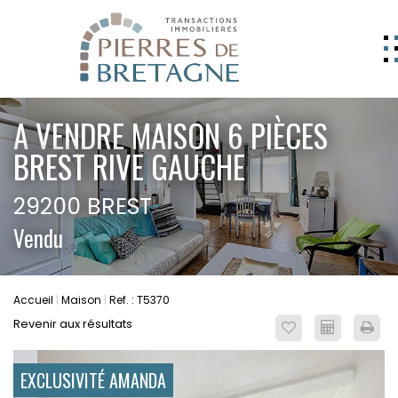
NOS BIENS
A VENDRE MAISON 6 PIÈCES
GERER
BREST RIVE GAUCHE
NOS AGENCES
29200 BREST
ESTIMATION
Vendu
CONTACT
ESPACE CLIENT
Accueil
Maison
Ref. : T5370
EXTRANET
Revenir aux résultats
EXCLUSIVITÉ AMANDA