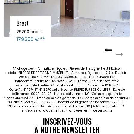
Appartement T3 neuf - 70.70 m² - GUILERS
29820 Guilers
299 768 €
**
Affichage des informations légales : Pierres de Bretagne Brest | Raison
sociale : PIERRES DE BRETAGNE IMMOBILIER | Adresse siège social : 7 Rue Dupleix -
29200 Brest | Siret : 47959545600043 | RCS : NC | Numero TVA
Intracommunautaire : FR27479595456 | Forme juridique : Société à
responsabilité limitée | Capital social : 8 000 | Assurance RCP : NC |
Carte T : N° T574 ET N° G270 délivré par LA PREFECTURE DE QUIMPER | Date de
délivrance : 0000-00-00 | Lieu de délivrance : NC | Caisse de garantie
financière : GALIAN. | N° de caisse de garantie : NC | Adresse caisse de garantie :
89 Rue la Boetie 75008 PARIS | Montant de la garantie financière : 220 000 |
Nom du médiateur : NC | Adresse du médiateur : NC | Adresse du site : NC |
Entreprise juridiquement et financièrement indépendante
INSCRIVEZ-VOUS
À NOTRE NEWSLETTER