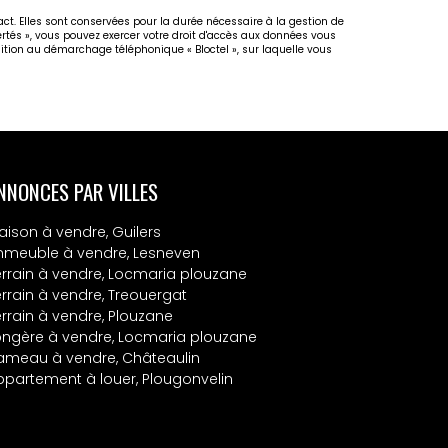
act. Elles sont conservées pour la durée nécessaire à la gestion de
bertés », vous pouvez exercer votre droit d'accès aux données vous
osition au démarchage téléphonique « Bloctel », sur laquelle vous
NNONCES PAR VILLES
aison à vendre, Guilers
mmeuble à vendre, Lesneven
errain à vendre, Locmaria plouzane
errain à vendre, Treouergat
errain à vendre, Plouzane
ongère à vendre, Locmaria plouzane
ameau à vendre, Châteaulin
ppartement à louer, Plougonvelin