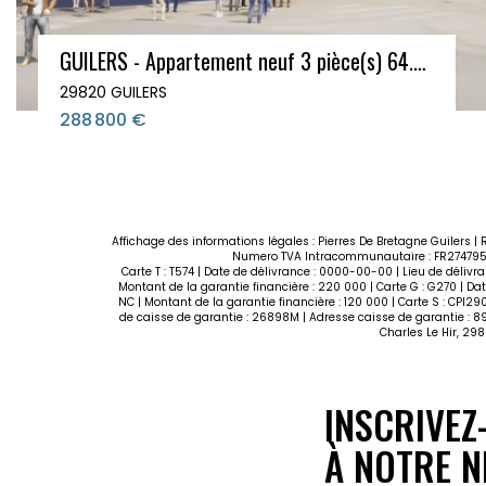
Investissement locatif - appartement T3 - BREST - Saint-Pierre
29200 BREST
192 600 €
**
Affichage des informations légales : Pierres De Bretagne Guilers | 
Numero TVA Intracommunautaire : FR274795954
Carte T : T574 | Date de délivrance : 0000-00-00 | Lieu de délivr
Montant de la garantie financière : 220 000 | Carte G : G270 | Dat
NC | Montant de la garantie financière : 120 000 | Carte S : CPI2
de caisse de garantie : 26898M | Adresse caisse de garantie : 89
Charles Le Hir, 29
INSCRIVEZ
À NOTRE N