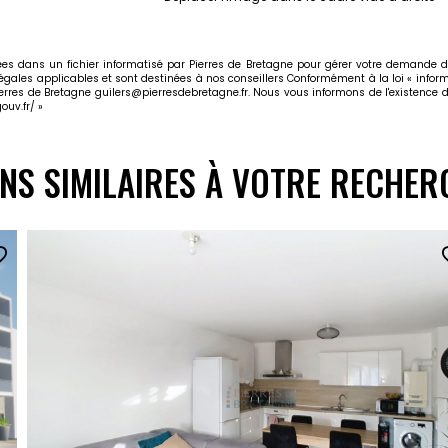
trées dans un fichier informatisé par Pierres de Bretagne pour gérer votre demande d
légales applicables et sont destinées à nos conseillers Conformément à la loi « inform
ierres de Bretagne guilers@pierresdebretagne.fr. Nous vous informons de l'existence d
ouv.fr/
»
ENS SIMILAIRES À VOTRE RECHER