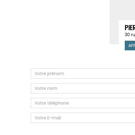
PIE
30 r
AP