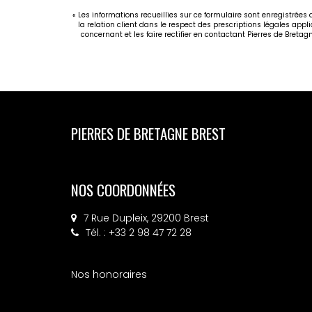
« Les informations recueillies sur ce formulaire sont enregistrées
la relation client dans le respect des prescriptions légales appl
concernant et les faire rectifier en contactant Pierres de Breta
PIERRES DE BRETAGNE GUILERS
NOS COORDONNÉES
30 rue Charles de Gaulle, 29820 GUILERS
Tél. : +33 2 98 36 40 20
Nos honoraires