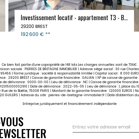
Appartement T3 neuf - 70.70 m² - GUILERS
29820 Guilers
299 768 €
**
Ce bien fait partie d'une copropriété de 148 lots.Les charges annuelles sont de 736€.
Raison sociale : PIERRES DE BRETAGNE IMMOBILIER | Adresse siège social : 30 rue Charle
56 | Forme juridique : société à responsabilité limitée | Capital social : 8 000 E
ance : 29200 BREST | Caisse de garantie financière : GALIAN. | N° de caisse de garantie 
e de délivrance : 0000-00-00 | Lieu de délivrance : NC | Caisse de garantie financière 
9012015000002910 | Date de délivrance : 2022-05-05 | Lieu de délivrance : 1, place du 
 Rue de la Boétie, 75008 PARIS | Montant de la garantie financière : 120000 EUROS | 
820 GUILERS | Adresse du site :
pierres-de-bretagne-immobilier.fr
| Date d'obtention du
Entreprise juridiquement et financièrement indépendante
-VOUS
EWSLETTER