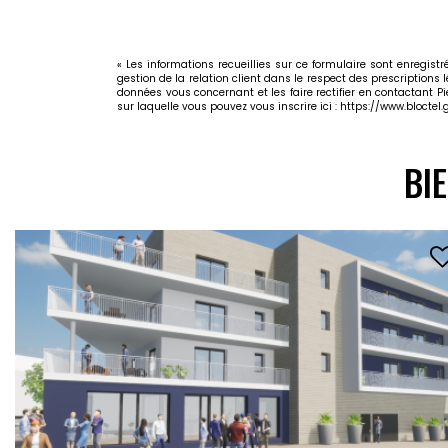
« Les informations recueillies sur ce formulaire sont enregis
gestion de la relation client dans le respect des prescriptions 
données vous concernant et les faire rectifier en contactant P
sur laquelle vous pouvez vous inscrire ici :
https://www.bloctel.g
BI