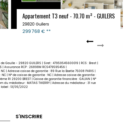
Appartement T2 neuf - 49.90 m² - GUILERS
29820 GUILERS
215 180 €
**
s de Gaulle - 29820 GUILERS | Siret : 47959545600019 | RCS : Brest |
UROS | Assurance RCP : 26898M RCS479595456 |
: NC | Adresse caisse de garantie : 89 Rue la Boetie 75008 PARIS |
: NC | N° de caisse de garantie : NC | Adresse caisse de garantie :
19ème RI 29200 BREST | Caisse de garantie financière : GALIAN | N°
Nom du médiateur : MATIAS THIERRY | Adresse du médiateur : 31 rue
 label : 13/05/2022
S'INSCRIRE