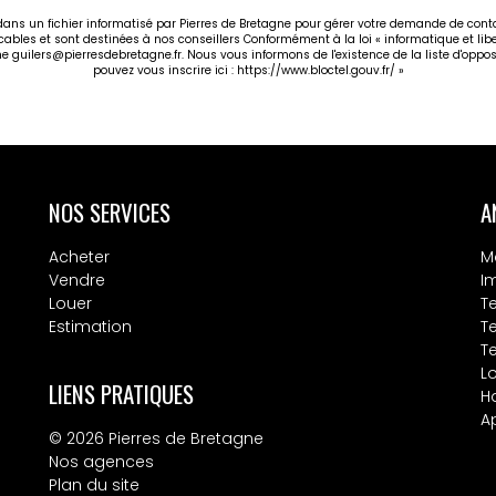
 dans un fichier informatisé par Pierres de Bretagne pour gérer votre demande de cont
icables et sont destinées à nos conseillers Conformément à la loi « informatique et li
gne guilers@pierresdebretagne.fr. Nous vous informons de l'existence de la liste d'opp
pouvez vous inscrire ici :
https://www.bloctel.gouv.fr/
»
NOS SERVICES
A
Acheter
M
Vendre
I
Louer
T
Estimation
T
T
L
LIENS PRATIQUES
H
A
© 2026 Pierres de Bretagne
Nos agences
Plan du site