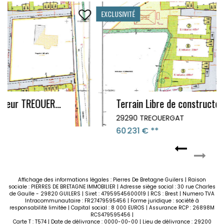
EXCLUSIVITÉ
Terrain Libre de constructeur TREOUERGAT (15 minutes de brest) LOT NUMERO 7
29290 TREOUERGAT
60 231 €
**
Affichage des informations légales : Pierres De Bretagne Guilers | Raison
sociale : PIERRES DE BRETAGNE IMMOBILIER | Adresse siège social : 30 rue Charles
de Gaulle - 29820 GUILERS | Siret : 47959545600019 | RCS : Brest | Numero TVA
Intracommunautaire : FR27479595456 | Forme juridique : société à
responsabilité limitée | Capital social : 8 000 EUROS | Assurance RCP : 26898M
RCS479595456 |
Carte T : T574 | Date de délivrance : 0000-00-00 | Lieu de délivrance : 29200