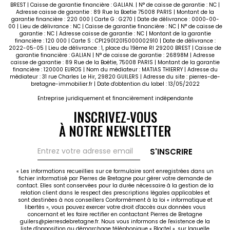
BREST | Caisse de garantie financière : GALIAN. | N° de caisse de garantie : NC |
Adresse caisse de garantie : 89 Rue la Boetie 75008 PARIS | Montant de la
garantie financière : 220 000 | Carte G : G270 | Date de délivrance : 0000-00-
00 | Lieu de délivrance : NC | Caisse de garantie financière : NC | N° de caisse de
garantie : NC | Adresse caisse de garantie : NC | Montant de la garantie
financière : 120 000 | Carte S : CPI29012015000002910 | Date de délivrance :
2022-05-05 | Lieu de délivrance : 1, place du 19ème RI 29200 BREST | Caisse de
garantie financière : GALIAN | N° de caisse de garantie : 26898M | Adresse
caisse de garantie : 89 Rue de la Boétie, 75008 PARIS | Montant de la garantie
financière : 120000 EUROS | Nom du médiateur : MATIAS THIERRY | Adresse du
médiateur : 31 rue Charles Le Hir, 29820 GUILERS | Adresse du site :
pierres-de-
bretagne-immobilier.fr
| Date d'obtention du label : 13/05/2022
Entreprise juridiquement et financièrement indépendante
INSCRIVEZ-VOUS
À NOTRE NEWSLETTER
S'INSCRIRE
« Les informations recueillies sur ce formulaire sont enregistrées dans un
fichier informatisé par Pierres de Bretagne pour gérer votre demande de
contact. Elles sont conservées pour la durée nécessaire à la gestion de la
relation client dans le respect des prescriptions légales applicables et
sont destinées à nos conseillers Conformément à la loi « informatique et
libertés », vous pouvez exercer votre droit d'accès aux données vous
concernant et les faire rectifier en contactant Pierres de Bretagne
guilers@pierresdebretagne.fr. Nous vous informons de l'existence de la
liste d'opposition au démarchage téléphonique « Bloctel », sur laquelle