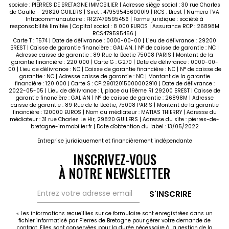
sociale : PIERRES DE BRETAGNE IMMOBILIER | Adresse siège social : 30 rue Charles
de Gaulle - 29820 GUILERS | Siret : 47959545600019 | RCS : Brest | Numero TVA
Intracommunautaire : FR27479595456 | Forme juridique : société à
responsabilité limitée | Capital social : 8 000 EUROS | Assurance RCP : 26898M
RCS479595456 |
Carte T : T574 | Date de délivrance : 0000-00-00 | Lieu de délivrance : 29200
BREST | Caisse de garantie financière : GALIAN. | N° de caisse de garantie : NC |
Adresse caisse de garantie : 89 Rue la Boetie 75008 PARIS | Montant de la
garantie financière : 220 000 | Carte G : G270 | Date de délivrance : 0000-00-
00 | Lieu de délivrance : NC | Caisse de garantie financière : NC | N° de caisse de
garantie : NC | Adresse caisse de garantie : NC | Montant de la garantie
financière : 120 000 | Carte S : CPI29012015000002910 | Date de délivrance :
2022-05-05 | Lieu de délivrance : 1, place du 19ème RI 29200 BREST | Caisse de
garantie financière : GALIAN | N° de caisse de garantie : 26898M | Adresse
caisse de garantie : 89 Rue de la Boétie, 75008 PARIS | Montant de la garantie
financière : 120000 EUROS | Nom du médiateur : MATIAS THIERRY | Adresse du
médiateur : 31 rue Charles Le Hir, 29820 GUILERS | Adresse du site :
pierres-de-
bretagne-immobilier.fr
| Date d'obtention du label : 13/05/2022
Entreprise juridiquement et financièrement indépendante
INSCRIVEZ-VOUS
À NOTRE NEWSLETTER
S'INSCRIRE
« Les informations recueillies sur ce formulaire sont enregistrées dans un
fichier informatisé par Pierres de Bretagne pour gérer votre demande de
contact. Elles sont conservées pour la durée nécessaire à la gestion de la