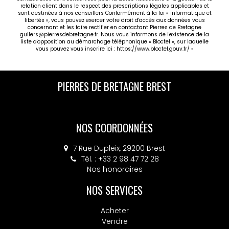
relation client dans le respect des prescriptions légales applicables et
sont destinées à nos conseillers Conformément à la loi « informatique et
libertés », vous pouvez exercer votre droit d'accès aux données vous
concernant et les faire rectifier en contactant Pierres de Bretagne
guilers@pierresdebretagne.fr. Nous vous informons de l'existence de la
liste d'opposition au démarchage téléphonique « Bloctel », sur laquelle
vous pouvez vous inscrire ici :
https://www.bloctel.gouv.fr/
»
PIERRES DE BRETAGNE GUILERS
NOS COORDONNÉES
30 rue Charles de Gaulle, 29820 GUILERS
Tél. : +33 2 98 36 40 20
Nos honoraires
NOS SERVICES
Acheter
Vendre