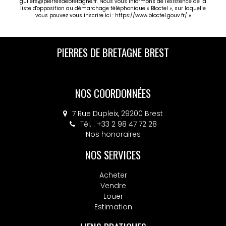
guilers@pierresdebretagne.fr. Nous vous informons de l'existence de la
liste d'opposition au démarchage téléphonique « Bloctel », sur laquelle
vous pouvez vous inscrire ici :
https://www.bloctel.gouv.fr/
»
PIERRES DE BRETAGNE GUILERS
NOS COORDONNÉES
30 rue Charles de Gaulle, 29820 GUILERS
Tél. : +33 2 98 36 40 20
Nos honoraires
NOS SERVICES
Acheter
Vendre
Louer
Estimation