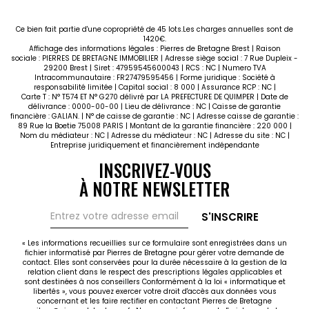
Ce bien fait partie d'une copropriété de 45 lots.Les charges annuelles sont de
1420€.
Affichage des informations légales : Pierres de Bretagne Brest | Raison
sociale : PIERRES DE BRETAGNE IMMOBILIER | Adresse siège social : 7 Rue Dupleix -
29200 Brest | Siret : 47959545600043 | RCS : NC | Numero TVA
Intracommunautaire : FR27479595456 | Forme juridique : Société à
responsabilité limitée | Capital social : 8 000 | Assurance RCP : NC |
Carte T : N° T574 ET N° G270 délivré par LA PREFECTURE DE QUIMPER | Date de
délivrance : 0000-00-00 | Lieu de délivrance : NC | Caisse de garantie
financière : GALIAN. | N° de caisse de garantie : NC | Adresse caisse de garantie :
89 Rue la Boetie 75008 PARIS | Montant de la garantie financière : 220 000 |
Nom du médiateur : NC | Adresse du médiateur : NC | Adresse du site : NC |
Entreprise juridiquement et financièrement indépendante
INSCRIVEZ-VOUS
À NOTRE NEWSLETTER
S'INSCRIRE
« Les informations recueillies sur ce formulaire sont enregistrées dans un
fichier informatisé par Pierres de Bretagne pour gérer votre demande de
contact. Elles sont conservées pour la durée nécessaire à la gestion de la
relation client dans le respect des prescriptions légales applicables et
sont destinées à nos conseillers Conformément à la loi « informatique et
libertés », vous pouvez exercer votre droit d'accès aux données vous
concernant et les faire rectifier en contactant Pierres de Bretagne