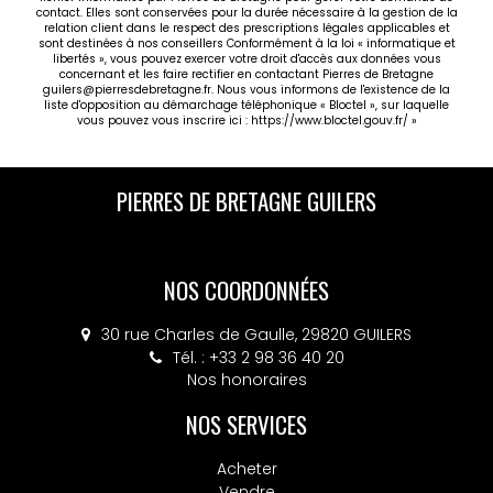
contact. Elles sont conservées pour la durée nécessaire à la gestion de la
relation client dans le respect des prescriptions légales applicables et
sont destinées à nos conseillers Conformément à la loi « informatique et
libertés », vous pouvez exercer votre droit d'accès aux données vous
concernant et les faire rectifier en contactant Pierres de Bretagne
guilers@pierresdebretagne.fr. Nous vous informons de l'existence de la
liste d'opposition au démarchage téléphonique « Bloctel », sur laquelle
vous pouvez vous inscrire ici :
https://www.bloctel.gouv.fr/
»
PIERRES DE BRETAGNE GUILERS
NOS COORDONNÉES
30 rue Charles de Gaulle, 29820 GUILERS
Tél. : +33 2 98 36 40 20
Nos honoraires
NOS SERVICES
Acheter
Vendre