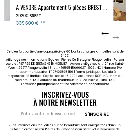
A VENDRE Appartement 5 pièces BREST TRIANGLE D'OR
29200 BREST
339 600 €
**
Ce bien fait partie d'une copropriété de 60 lots.Les charges annuelles sont de
640€.
Affichage des informations légales : Pierres De Bretagne Plougonvelin | Raison
sociale : PIERRES DE BRETAGNE IMMOBILIER | Adresse siège social : 124 rue Saint-
Yves - 29217 Plougonvelin | Siret : 47959545600027 | RCS : NC | Numero TVA
Intracommunautaire : FR27479595456 | Forme juridique : Société à
responsabilité limitée | Capital social : 8 000 | Assurance RCP : NC | Nom du
médiateur : NC | Adresse du médiateur : NC | Adresse du site : NC |
Entreprise juridiquement et financièrement indépendante
INSCRIVEZ-VOUS
À NOTRE NEWSLETTER
S'INSCRIRE
« Les informations recueillies sur ce formulaire sont enregistrées dans un
fichier informatisé par Pierres de Bretagne pour gérer votre demande de