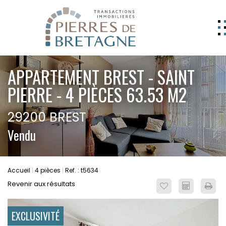
NOS BIENS
APPARTEMENT BREST - SAINT
GERER
PIERRE - 4 PIÈCES 63.53 M2
NOS AGENCES
29200 BREST
ESTIMATION
Vendu
CONTACT
ESPACE CLIENT
Accueil
4 pièces
Ref. : t5634
EXTRANET
Revenir aux résultats
EXCLUSIVITÉ