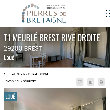
NOS BIENS
T1 MEUBLÉ BREST RIVE DROITE
GERER
29200 BREST
NOS AGENCES
Loué
ESTIMATION
CONTACT
Accueil
Studio T1
Ref. : G394
ESPACE CLIENT
Revenir aux résultats
EXTRANET
LOUÉ