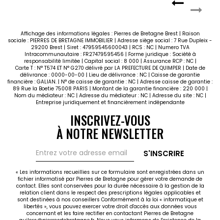
Affichage des informations légales : Pierres de Bretagne Brest | Raison
sociale : PIERRES DE BRETAGNE IMMOBILIER | Adresse siège social : 7 Rue Dupleix -
29200 Brest | Siret : 47959545600043 | RCS : NC | Numero TVA
Intracommunautaire : FR27479595456 | Forme juridique : Société à
responsabilité limitée | Capital social : 8 000 | Assurance RCP : NC |
Carte T : N° T574 ET N° G270 délivré par LA PREFECTURE DE QUIMPER | Date de
délivrance : 0000-00-00 | Lieu de délivrance : NC | Caisse de garantie
financière : GALIAN. | N° de caisse de garantie : NC | Adresse caisse de garantie :
89 Rue la Boetie 75008 PARIS | Montant de la garantie financière : 220 000 |
Nom du médiateur : NC | Adresse du médiateur : NC | Adresse du site : NC |
Entreprise juridiquement et financièrement indépendante
INSCRIVEZ-VOUS
À NOTRE NEWSLETTER
S'INSCRIRE
« Les informations recueillies sur ce formulaire sont enregistrées dans un
fichier informatisé par Pierres de Bretagne pour gérer votre demande de
contact. Elles sont conservées pour la durée nécessaire à la gestion de la
relation client dans le respect des prescriptions légales applicables et
sont destinées à nos conseillers Conformément à la loi « informatique et
libertés », vous pouvez exercer votre droit d'accès aux données vous
concernant et les faire rectifier en contactant Pierres de Bretagne