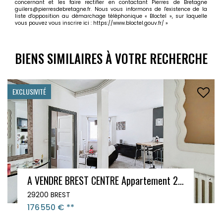
concernant et les faire rectifier en contactant Pierres de Bretagne
guilers@pierresdebretagne.fr. Nous vous informons de l'existence de la
liste d'opposition au démarchage téléphonique « Bloctel », sur laquelle
vous pouvez vous inscrire ici :
https://www.bloctel.gouv.fr/
»
BIENS SIMILAIRES À VOTRE RECHERCHE
EXCLUSIVITÉ
A VENDRE Appartement BREST 2 pièce(s) 45.29 m2
29200 BREST
54 000 €
**