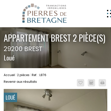
NOS BIENS
APPARTEMENT BREST 2 PIÈCE(S)
GERER
29200 BREST
NOS AGENCES
Loué
ESTIMATION
CONTACT
Accueil
2 pièces
Ref. : L876
ESPACE CLIENT
Revenir aux résultats
EXTRANET
LOUÉ