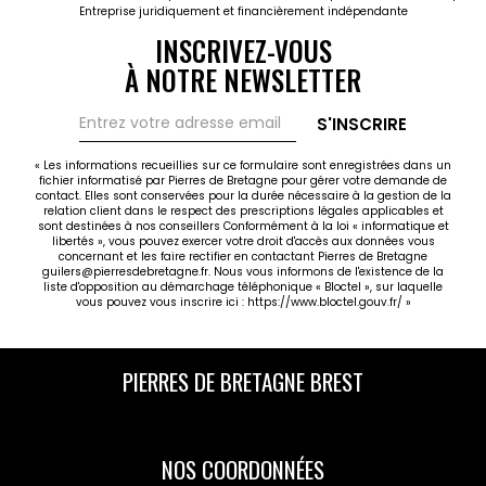
Entreprise juridiquement et financièrement indépendante
INSCRIVEZ-VOUS
À NOTRE NEWSLETTER
S'INSCRIRE
« Les informations recueillies sur ce formulaire sont enregistrées dans un
fichier informatisé par Pierres de Bretagne pour gérer votre demande de
contact. Elles sont conservées pour la durée nécessaire à la gestion de la
relation client dans le respect des prescriptions légales applicables et
sont destinées à nos conseillers Conformément à la loi « informatique et
libertés », vous pouvez exercer votre droit d'accès aux données vous
concernant et les faire rectifier en contactant Pierres de Bretagne
guilers@pierresdebretagne.fr. Nous vous informons de l'existence de la
liste d'opposition au démarchage téléphonique « Bloctel », sur laquelle
vous pouvez vous inscrire ici :
https://www.bloctel.gouv.fr/
»
PIERRES DE BRETAGNE GUILERS
PIERRES DE BRETAGNE BREST
NOS COORDONNÉES
NOS COORDONNÉES