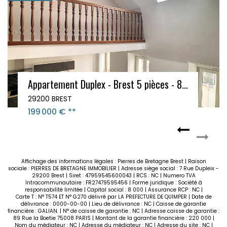
Appartement Duplex - Brest 5 pièces - 81 m²
29200 BREST
54 000 €
**
Affichage des informations légales : Pierres de Bretagne Brest | Raison
sociale : PIERRES DE BRETAGNE IMMOBILIER | Adresse siège social : 7 Rue Dupleix -
29200 Brest | Siret : 47959545600043 | RCS : NC | Numero TVA
Intracommunautaire : FR27479595456 | Forme juridique : Société à
responsabilité limitée | Capital social : 8 000 | Assurance RCP : NC |
Carte T : N° T574 ET N° G270 délivré par LA PREFECTURE DE QUIMPER | Date de
délivrance : 0000-00-00 | Lieu de délivrance : NC | Caisse de garantie
financière : GALIAN. | N° de caisse de garantie : NC | Adresse caisse de garantie :
89 Rue la Boetie 75008 PARIS | Montant de la garantie financière : 220 000 |
Nom du médiateur : NC | Adresse du médiateur : NC | Adresse du site : NC |