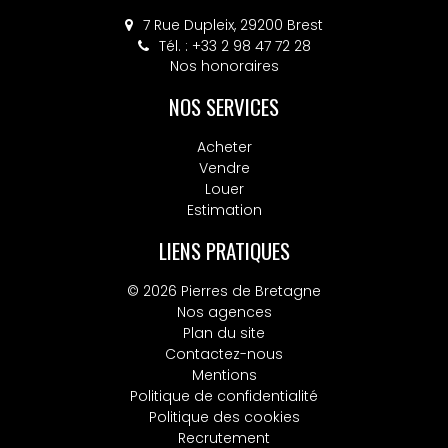
30 rue Charles de Gaulle, 29820 GUILERS
7 Rue Dupleix, 29200 Brest
Tél. : +33 2 98 36 40 20
Tél. : +33 2 98 47 72 28
Nos honoraires
Nos honoraires
NOS SERVICES
Acheter
Vendre
Louer
Estimation
LIENS PRATIQUES
© 2026 Pierres de Bretagne
Nos agences
Plan du site
Contactez-nous
Mentions
Politique de confidentialité
Politique des cookies
Recrutement