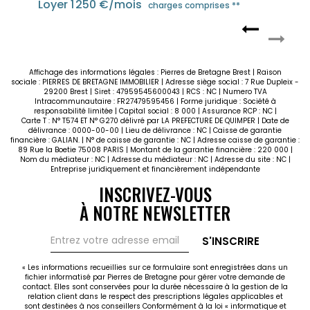
Loyer 1 250 €/mois
arges comprises **
charges
Affichage des informations légales : Pierres de Bretagne Brest | Raison
sociale : PIERRES DE BRETAGNE IMMOBILIER | Adresse siège social : 7 Rue Dupleix -
29200 Brest | Siret : 47959545600043 | RCS : NC | Numero TVA
Intracommunautaire : FR27479595456 | Forme juridique : Société à
responsabilité limitée | Capital social : 8 000 | Assurance RCP : NC |
Carte T : N° T574 ET N° G270 délivré par LA PREFECTURE DE QUIMPER | Date de
délivrance : 0000-00-00 | Lieu de délivrance : NC | Caisse de garantie
financière : GALIAN. | N° de caisse de garantie : NC | Adresse caisse de garantie :
89 Rue la Boetie 75008 PARIS | Montant de la garantie financière : 220 000 |
Nom du médiateur : NC | Adresse du médiateur : NC | Adresse du site : NC |
OUGONVELIN
Entreprise juridiquement et financièrement indépendante
INSCRIVEZ-VOUS
arges comprises **
À NOTRE NEWSLETTER
S'INSCRIRE
« Les informations recueillies sur ce formulaire sont enregistrées dans un
fichier informatisé par Pierres de Bretagne pour gérer votre demande de
contact. Elles sont conservées pour la durée nécessaire à la gestion de la
relation client dans le respect des prescriptions légales applicables et
sont destinées à nos conseillers Conformément à la loi « informatique et