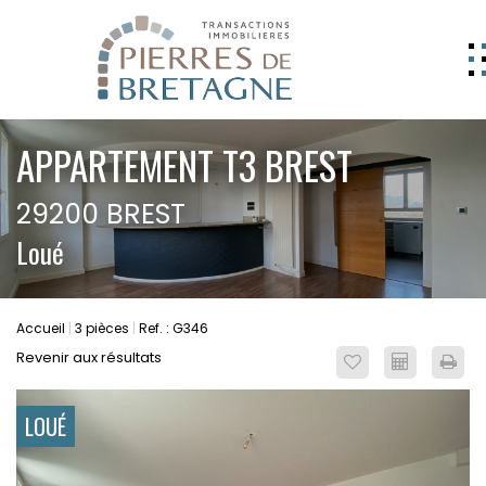
NOS BIENS
APPARTEMENT T3 BREST
GERER
29200 BREST
NOS AGENCES
Loué
ESTIMATION
CONTACT
Accueil
3 pièces
Ref. : G346
ESPACE CLIENT
Revenir aux résultats
EXTRANET
LOUÉ