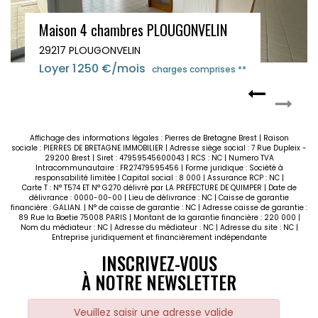
Maison 4 chambres PLOUGONVELIN
29217 PLOUGONVELIN
Loyer 1 250 €/mois
charges comprises **
Affichage des informations légales : Pierres de Bretagne Brest | Raison
sociale : PIERRES DE BRETAGNE IMMOBILIER | Adresse siège social : 7 Rue Dupleix -
29200 Brest | Siret : 47959545600043 | RCS : NC | Numero TVA
Intracommunautaire : FR27479595456 | Forme juridique : Société à
responsabilité limitée | Capital social : 8 000 | Assurance RCP : NC |
Carte T : N° T574 ET N° G270 délivré par LA PREFECTURE DE QUIMPER | Date de
délivrance : 0000-00-00 | Lieu de délivrance : NC | Caisse de garantie
financière : GALIAN. | N° de caisse de garantie : NC | Adresse caisse de garantie :
89 Rue la Boetie 75008 PARIS | Montant de la garantie financière : 220 000 |
Nom du médiateur : NC | Adresse du médiateur : NC | Adresse du site : NC |
Entreprise juridiquement et financièrement indépendante
INSCRIVEZ-VOUS
À NOTRE NEWSLETTER
Veuillez saisir une adresse valide