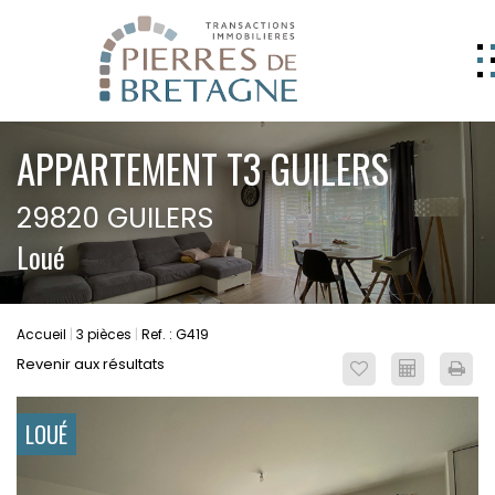
NOS BIENS
APPARTEMENT T3 GUILERS
GERER
29820 GUILERS
NOS AGENCES
Loué
ESTIMATION
CONTACT
Accueil
3 pièces
Ref. : G419
ESPACE CLIENT
Revenir aux résultats
EXTRANET
LOUÉ