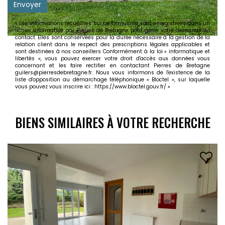
Envoyer
« Les informations recueillies sur ce formulaire sont enregistrées dans un
fichier informatisé par Pierres de Bretagne pour gérer votre demande de
contact. Elles sont conservées pour la durée nécessaire à la gestion de la
relation client dans le respect des prescriptions légales applicables et
sont destinées à nos conseillers Conformément à la loi « informatique et
libertés », vous pouvez exercer votre droit d'accès aux données vous
concernant et les faire rectifier en contactant Pierres de Bretagne
guilers@pierresdebretagne.fr. Nous vous informons de l'existence de la
liste d'opposition au démarchage téléphonique « Bloctel », sur laquelle
vous pouvez vous inscrire ici :
https://www.bloctel.gouv.fr/
»
BIENS SIMILAIRES À VOTRE RECHERCHE