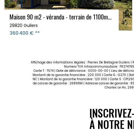
Maison 6 pièces - GUILERS - Terrain 590 m2
29820 Guilers
265 000 €
**
Affichage des informations légales : Pierres De Bretagne Guilers | 
Numero TVA Intracommunautaire : FR274795954
Carte T : T574 | Date de délivrance : 0000-00-00 | Lieu de délivr
Montant de la garantie financière : 220 000 | Carte G : G270 | Dat
NC | Montant de la garantie financière : 120 000 | Carte S : CPI2
de caisse de garantie : 26898M | Adresse caisse de garantie : 89
Charles Le Hir, 29
INSCRIVEZ
À NOTRE N