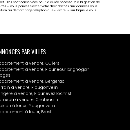
act. Elles sont conservées pour la durée nécessaire à la gestion de
bertés », vous pouvez exercer votre droit d'accès aux données vous
osition au démarchage téléphonique « Bloctel », sur laquelle vous
NNONCES PAR VILLES
ppartement à vendre, Guilers
ppartement à vendre, Plouneour brignogan
lages
ppartement à vendre, Bergerac
errain à vendre, Plougonvelin
ongère à vendre, Plounevez lochrist
ameau à vendre, Châteaulin
aison à louer, Plougonvelin
ppartement à louer, Brest