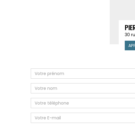
PIE
30 r
AP