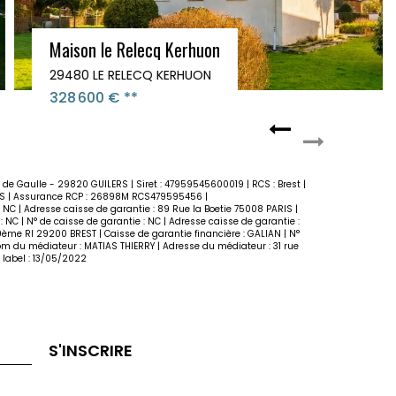
Maison Guilers 6 pièces 120 m2
29820 GUILERS
296 800 €
**
s de Gaulle - 29820 GUILERS | Siret : 47959545600019 | RCS : Brest |
UROS | Assurance RCP : 26898M RCS479595456 |
: NC | Adresse caisse de garantie : 89 Rue la Boetie 75008 PARIS |
: NC | N° de caisse de garantie : NC | Adresse caisse de garantie :
19ème RI 29200 BREST | Caisse de garantie financière : GALIAN | N°
Nom du médiateur : MATIAS THIERRY | Adresse du médiateur : 31 rue
 label : 13/05/2022
S'INSCRIRE