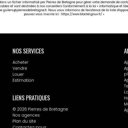
 dans un fichier informatisé par Pierres de Bretagne pour gérer votre demande de cont
icables et sont destinées à nos conseillers Conformément à la loi « informatique et li
gne guilers@pierresdebretagne.fr. Nous vous informons de l'existence de la liste d'opp
pouvez vous inscrire ici :
https://www.bloctel.gouv.fr/
»
NOS SERVICES
A
Acheter
A
Vendre
A
p
Louer
A
Estimation
T
L
LIENS PRATIQUES
H
M
© 2026 Pierres de Bretagne
A
Nos agences
Plan du site
Contactez-nous