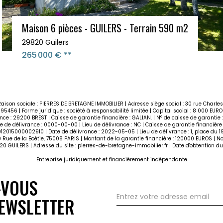
Maison le Relecq Kerhuon
29480 LE RELECQ KERHUON
328 600 €
**
Raison sociale : PIERRES DE BRETAGNE IMMOBILIER | Adresse siège social : 30 rue Charle
56 | Forme juridique : société à responsabilité limitée | Capital social : 8 000 E
ance : 29200 BREST | Caisse de garantie financière : GALIAN. | N° de caisse de garantie 
e de délivrance : 0000-00-00 | Lieu de délivrance : NC | Caisse de garantie financière 
9012015000002910 | Date de délivrance : 2022-05-05 | Lieu de délivrance : 1, place du 
 Rue de la Boétie, 75008 PARIS | Montant de la garantie financière : 120000 EUROS | 
820 GUILERS | Adresse du site :
pierres-de-bretagne-immobilier.fr
| Date d'obtention du
Entreprise juridiquement et financièrement indépendante
-VOUS
EWSLETTER