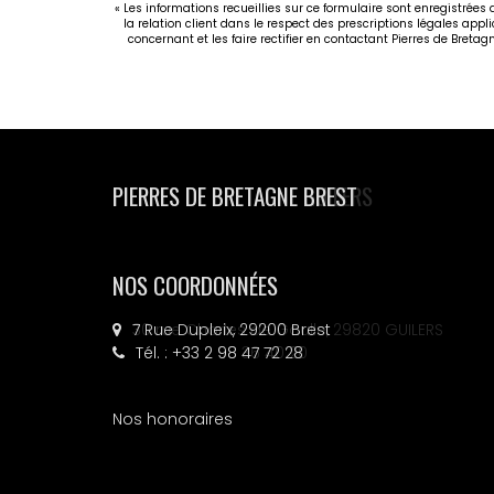
« Les informations recueillies sur ce formulaire sont enregistrées
la relation client dans le respect des prescriptions légales appl
concernant et les faire rectifier en contactant Pierres de Breta
PIERRES DE BRETAGNE GUILERS
NOS COORDONNÉES
30 rue Charles de Gaulle, 29820 GUILERS
Tél. : +33 2 98 36 40 20
Nos honoraires