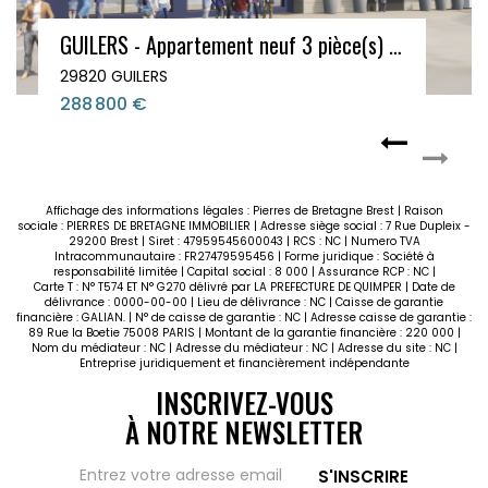
GUILERS - Appartement neuf 3 pièce(s) 64.03 m2 avec terrasse 33.09 m2
29820 GUILERS
288 800 €
Affichage des informations légales : Pierres de Bretagne Brest | Raison
sociale : PIERRES DE BRETAGNE IMMOBILIER | Adresse siège social : 7 Rue Dupleix -
29200 Brest | Siret : 47959545600043 | RCS : NC | Numero TVA
Intracommunautaire : FR27479595456 | Forme juridique : Société à
responsabilité limitée | Capital social : 8 000 | Assurance RCP : NC |
Carte T : N° T574 ET N° G270 délivré par LA PREFECTURE DE QUIMPER | Date de
délivrance : 0000-00-00 | Lieu de délivrance : NC | Caisse de garantie
financière : GALIAN. | N° de caisse de garantie : NC | Adresse caisse de garantie :
89 Rue la Boetie 75008 PARIS | Montant de la garantie financière : 220 000 |
Nom du médiateur : NC | Adresse du médiateur : NC | Adresse du site : NC |
Entreprise juridiquement et financièrement indépendante
INSCRIVEZ-VOUS
À NOTRE NEWSLETTER
S'INSCRIRE