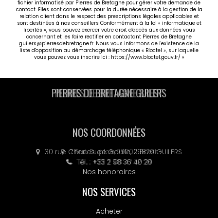
fichier informatisé par Pierres de Bretagne pour gérer votre demande de
contact. Elles sont conservées pour la durée nécessaire à la gestion de la
relation client dans le respect des prescriptions légales applicables et
sont destinées à nos conseillers Conformément à la loi « informatique et
libertés », vous pouvez exercer votre droit d'accès aux données vous
concernant et les faire rectifier en contactant Pierres de Bretagne
guilers@pierresdebretagne.fr. Nous vous informons de l'existence de la
liste d'opposition au démarchage téléphonique « Bloctel », sur laquelle
vous pouvez vous inscrire ici :
https://www.bloctel.gouv.fr/
»
PIERRES DE BRETAGNE GUILERS
NOS COORDONNÉES
30 rue Charles de Gaulle, 29820 GUILERS
Tél. : +33 2 98 36 40 20
Nos honoraires
NOS SERVICES
Acheter