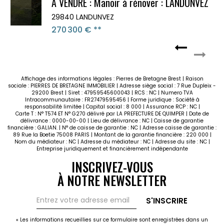
À VENDRE : Manoir à rénover : LANDUNVEZ
29840 LANDUNVEZ
270 300 €
**
Affichage des informations légales : Pierres de Bretagne Brest | Raison
sociale : PIERRES DE BRETAGNE IMMOBILIER | Adresse siège social : 7 Rue Dupleix -
29200 Brest | Siret : 47959545600043 | RCS : NC | Numero TVA
Intracommunautaire : FR27479595456 | Forme juridique : Société à
responsabilité limitée | Capital social : 8 000 | Assurance RCP : NC |
Carte T : N° T574 ET N° G270 délivré par LA PREFECTURE DE QUIMPER | Date de
délivrance : 0000-00-00 | Lieu de délivrance : NC | Caisse de garantie
financière : GALIAN. | N° de caisse de garantie : NC | Adresse caisse de garantie :
89 Rue la Boetie 75008 PARIS | Montant de la garantie financière : 220 000 |
Nom du médiateur : NC | Adresse du médiateur : NC | Adresse du site : NC |
Entreprise juridiquement et financièrement indépendante
INSCRIVEZ-VOUS
À NOTRE NEWSLETTER
S'INSCRIRE
« Les informations recueillies sur ce formulaire sont enregistrées dans un