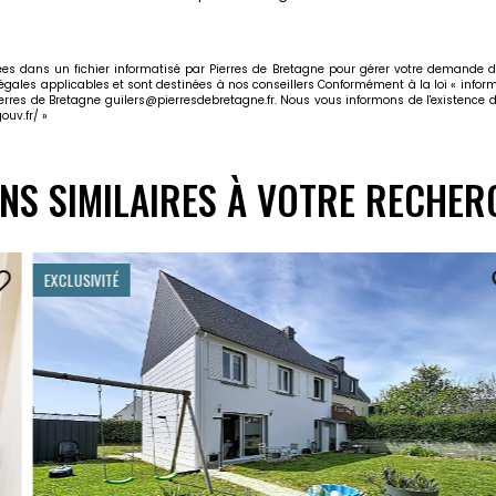
trées dans un fichier informatisé par Pierres de Bretagne pour gérer votre demande d
légales applicables et sont destinées à nos conseillers Conformément à la loi « inform
ierres de Bretagne guilers@pierresdebretagne.fr. Nous vous informons de l'existence d
ouv.fr/
»
ENS SIMILAIRES À VOTRE RECHER
EXCLUSIVITÉ