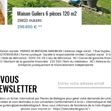
Maison Guilers 6 pièces 120 m2
29820 GUILERS
296 800 €
**
| Raison sociale : PIERRES DE BRETAGNE IMMOBILIER | Adresse siège social : 7 Rue Duplei
7479595456 | Forme juridique : Société à responsabilité limitée | Capital social : 8 0
 | Date de délivrance : 0000-00-00 | Lieu de délivrance : NC | Caisse de garantie financ
S | Montant de la garantie financière : 220 000 | Nom du médiateur : NC | Adresse du 
Entreprise juridiquement et financièrement indépendante
-VOUS
EWSLETTER
 dans un fichier informatisé par Pierres de Bretagne pour gérer votre demande de cont
icables et sont destinées à nos conseillers Conformément à la loi « informatique et li
gne guilers@pierresdebretagne.fr. Nous vous informons de l'existence de la liste d'opp
pouvez vous inscrire ici :
https://www.bloctel.gouv.fr/
»