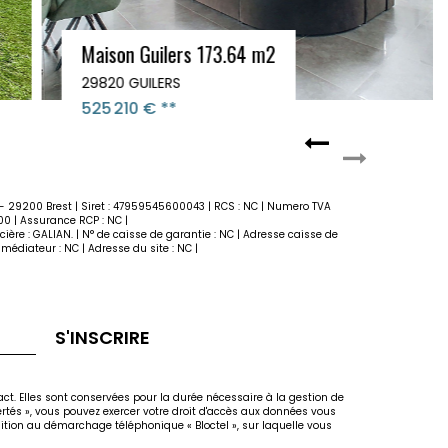
Maison Guilers 173.64 m2
29820 GUILERS
525 210 €
**
x - 29200 Brest | Siret : 47959545600043 | RCS : NC | Numero TVA
00 | Assurance RCP : NC |
ière : GALIAN. | N° de caisse de garantie : NC | Adresse caisse de
médiateur : NC | Adresse du site : NC |
S'INSCRIRE
act. Elles sont conservées pour la durée nécessaire à la gestion de
bertés », vous pouvez exercer votre droit d'accès aux données vous
osition au démarchage téléphonique « Bloctel », sur laquelle vous