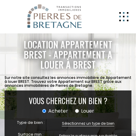
NOS BIENS
LOCATION APPARTEMENT
GERER
BREST - APPARTEMENT A
LOUER À BREST
NOS AGENCES
ESTIMATION
Sur notre site consultez les annonces immobilière de Appartement
à louer BREST. Trouvez votre Appartement sur BREST grâce aux
CONTACT
annonces immobilières de Pierres de Bretagne.
ESPACE CLIENT
VOUS CHERCHEZ UN BIEN ?
EXTRANET
Acheter
Louer
Type de bien :
Sélectionnez un type de bien
Surface min :