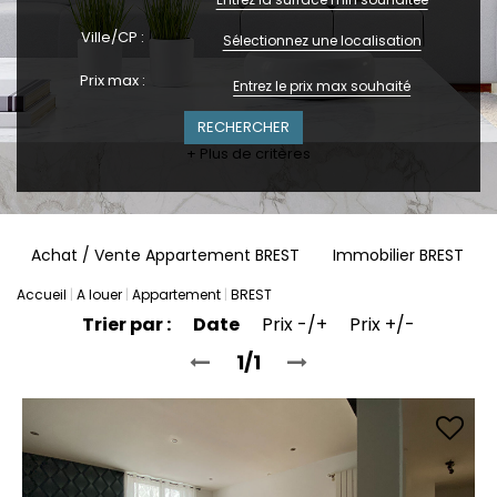
Ville/CP :
Sélectionnez une localisation
Prix max :
+ Plus de critères
Achat / Vente Appartement BREST
Immobilier BREST
Accueil
A louer
Appartement
BREST
Trier par :
Date
Prix -/+
Prix +/-
1/1