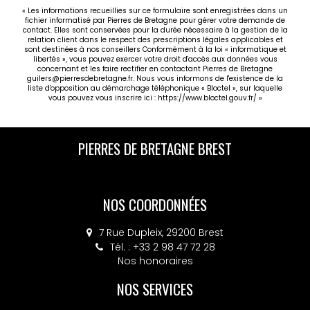
« Les informations recueillies sur ce formulaire sont enregistrées dans un
fichier informatisé par Pierres de Bretagne pour gérer votre demande de
contact. Elles sont conservées pour la durée nécessaire à la gestion de la
relation client dans le respect des prescriptions légales applicables et
sont destinées à nos conseillers Conformément à la loi « informatique et
libertés », vous pouvez exercer votre droit d'accès aux données vous
concernant et les faire rectifier en contactant Pierres de Bretagne
guilers@pierresdebretagne.fr. Nous vous informons de l'existence de la
liste d'opposition au démarchage téléphonique « Bloctel », sur laquelle
vous pouvez vous inscrire ici :
https://www.bloctel.gouv.fr/
»
PIERRES DE BRETAGNE BREST
NOS COORDONNÉES
7 Rue Dupleix, 29200 Brest
Tél. : +33 2 98 47 72 28
Nos honoraires
NOS SERVICES