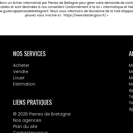
 dans un fichier informatisé par Pierres de Bretagne pour gérer votre demande de cont
icables et sont destinées à nos conseillers Conformément à la loi « informatique et li
gne guilers@pierresdebretagne.fr. Nous vous informons de l'existence de la liste d'opp
pouvez vous inscrire ici :
https://www.bloctel.gouv.fr/
»
NOS SERVICES
A
Acheter
M
Vendre
M
Louer
M
Estimation
M
A
T
LIENS PRATIQUES
T
A
© 2026 Pierres de Bretagne
Nos agences
Plan du site
Contactez-nous