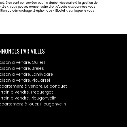
act. Elles sont conservées pour la durée nécessaire à la gestion de
bertés », vous pouvez exercer votre droit d'accès aux données vous
osition au démarchage téléphonique « Bloctel », sur laquelle vous
NNONCES PAR VILLES
aison à vendre, Guilers
aison à vendre, Breles
aison à vendre, Lanrivoare
aison à vendre, Plouarzel
ppartement à vendre, Le conquet
errain à vendre, Treouergat
errain à vendre, Plougonvelin
ppartement à louer, Plougonvelin