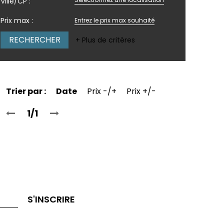
Ville/CP :
Prix max :
+ Plus de critères
Trier par :
Date
Prix -/+
Prix +/-
1/1
S'INSCRIRE