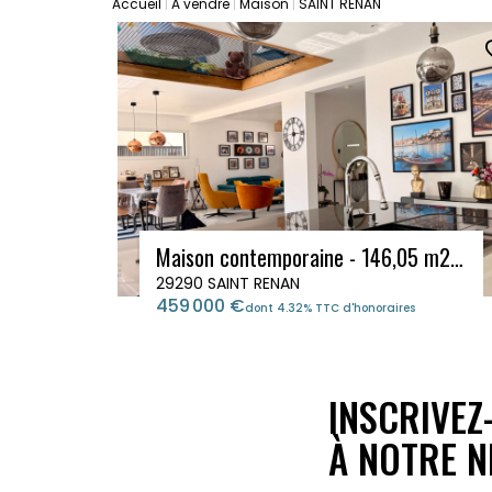
Accueil
A vendre
Maison
SAINT RENAN
Maison contemporaine - 146,05 m2 - terrain 661 m2 - SAINT-RENAN
29290 SAINT RENAN
459 000 €
dont 4.32% TTC d'honoraires
INSCRIVEZ
À NOTRE N