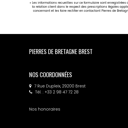
« Les informations recueillies sur ce formulaire sont enregistrées
la relation client dans le respect des prescriptions légales appl
concernant et les faire rectifier en contactant Pierres de Breta
PIERRES DE BRETAGNE BREST
NOS COORDONNÉES
7 Rue Dupleix, 29200 Brest
Tél. : +33 2 98 47 72 28
Nos honoraires