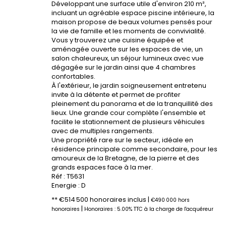
Développant une surface utile d'environ 210 m²,
incluant un agréable espace piscine intérieure, la
maison propose de beaux volumes pensés pour
la vie de famille et les moments de convivialité.
Vous y trouverez une cuisine équipée et
aménagée ouverte sur les espaces de vie, un
salon chaleureux, un séjour lumineux avec vue
dégagée sur le jardin ainsi que 4 chambres
confortables.
À l'extérieur, le jardin soigneusement entretenu
invite à la détente et permet de profiter
pleinement du panorama et de la tranquillité des
lieux. Une grande cour complète l'ensemble et
facilite le stationnement de plusieurs véhicules
avec de multiples rangements.
Une propriété rare sur le secteur, idéale en
résidence principale comme secondaire, pour les
amoureux de la Bretagne, de la pierre et des
grands espaces face à la mer.
Réf : T5631
Energie : D
** €514 500
honoraires inclus
|
€490 000
hors
|
honoraires
Honoraires : 5.00% TTC à la charge de l'acquéreur