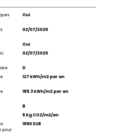
sques
Oui
es
02/07/2025
Oui
ic
02/07/2025
aire
D
ie
127 kWh/m2 par an
ie
189.3 kWh/m2 par an
B
6 Kg CO2/m2/an
es
1890 EUR
e pour