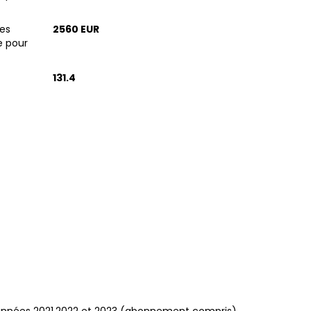
es
2560 EUR
e pour
131.4
années 2021,2022 et 2023 (abonnement compris).