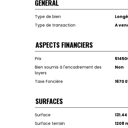
GÉNÉRAL
Type de bien
Longè
Type de transaction
A ven
ASPECTS FINANCIERS
Prix
51450
Bien soumis à l'encadrement des
Non
loyers
Taxe Foncière
1670 
SURFACES
Surface
131.4
Surface terrain
1208 