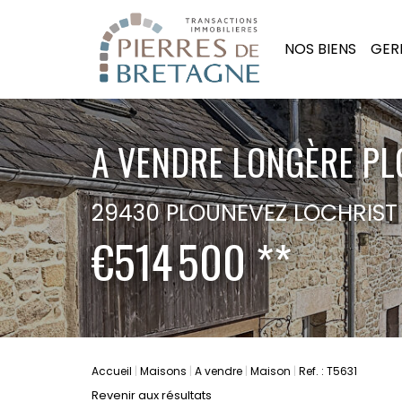
NOS BIENS
GER
A VENDRE LONGÈRE PLO
29430 PLOUNEVEZ LOCHRIST
€514 500
**
Accueil
Maisons
A vendre
Maison
Ref. : T5631
Revenir aux résultats