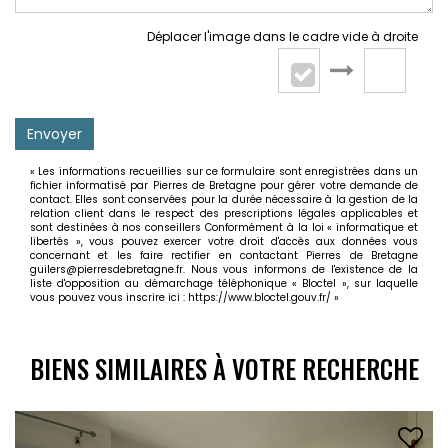
Déplacer l'image dans le cadre vide à droite
Envoyer
« Les informations recueillies sur ce formulaire sont enregistrées dans un
fichier informatisé par Pierres de Bretagne pour gérer votre demande de
contact. Elles sont conservées pour la durée nécessaire à la gestion de la
relation client dans le respect des prescriptions légales applicables et
sont destinées à nos conseillers Conformément à la loi « informatique et
libertés », vous pouvez exercer votre droit d'accès aux données vous
concernant et les faire rectifier en contactant Pierres de Bretagne
guilers@pierresdebretagne.fr. Nous vous informons de l'existence de la
liste d'opposition au démarchage téléphonique « Bloctel », sur laquelle
vous pouvez vous inscrire ici :
https://www.bloctel.gouv.fr/
»
BIENS SIMILAIRES À VOTRE RECHERCHE