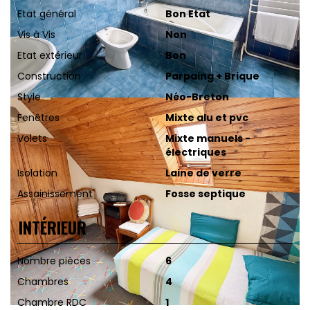
Etat général
Bon Etat
Vis à Vis
Non
Etat extérieur
Bon
Construction
Parpaing + Brique
Style
Néo-Breton
Fenêtres
Mixte alu et pvc
Volets
Mixte manuels -
électriques
Isolation
Laine de verre
Assainissement
Fosse septique
INTÉRIEUR
Nombre pièces
6
Chambres
4
Chambre RDC
1