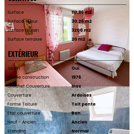
Surface
117.96 m2
Surface séjour
30.26 m2
Surface terrain
3200 m2
Surface terrasse
20 m2
EXTÉRIEUR
Jardin
Oui
Année construction
1976
Crochet Couverture
Inox
Couverture
Ardoises
Forme Toiture
Toit pente
Etat couverture
Bon
Neuf - Ancien
Ancien
Standing
Normal