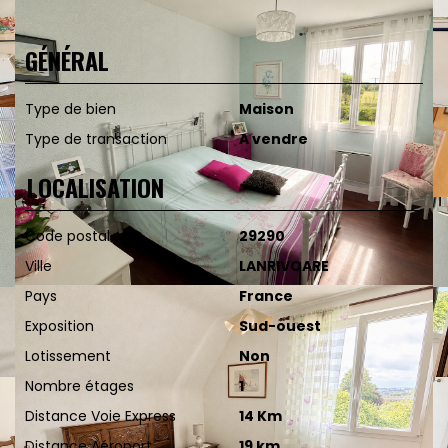
GÉNÉRAL
Type de bien
Maison
Type de transaction
A vendre
LOCALISATION
Code postal
29290
Ville
LANRIVOARE
Pays
France
Exposition
Sud-ouest
Lotissement
Non
Nombre étages
1
Distance Voie Express
14 Km
Distance Aéroport
19 km