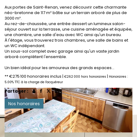
Aux portes de Saint-Renan, venez découvrir cette charmante
néo-bretonne de 117 m² bâtie sur un terrain arboré de plus de
3000 m².
Au rez-de-chaussée, une entrée dessert un lumineux salon-
séjour ouvert sur la terrasse, une cuisine aménagée et équipée,
une chambre, une salle d'eau avec WC ainsi qu'un bureau.
À l'étage, vous trouverez trois chambres, une salle de bains et
un WC indépendant.
Un sous-sol complet avec garage ainsi qu'un vaste jardin
arboré complètent l'ensemble.
Un bien idéal pour les amoureux des grands espaces...
** €275 100
honoraires inclus
|
|
€262 000
hors honoraires
Honoraires :
5.00% TTC à la charge de l'acquéreur
Partager :
Nos honoraires