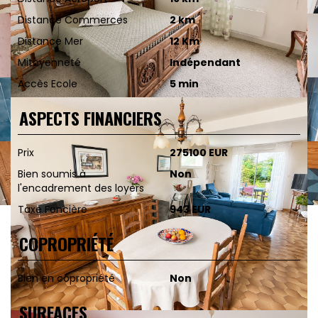
Distance Commerces
2 km
Distance Mer
12 Km
Mitoyenneté
Indépendant
Accès Ecole
5 min
ASPECTS FINANCIERS
Prix
275100 EUR
Bien soumis à
Non
l'encadrement des loyers
Taxe Foncière
943 EUR
COPROPRIÉTÉ
Bien en copropriété
Non
SURFACES