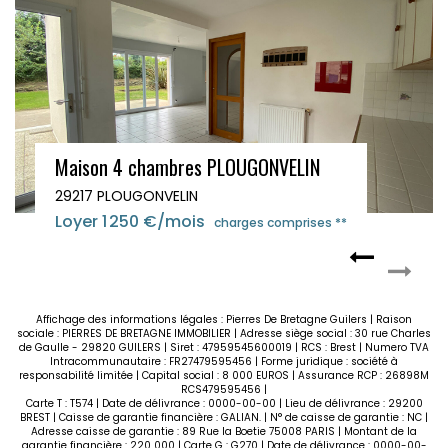
Maison 4 chambres PLOUGONVELIN
29217 PLOUGONVELIN
Loyer 1 250 €/mois
charges comprises **
Affichage des informations légales : Pierres De Bretagne Guilers | Raison
sociale : PIERRES DE BRETAGNE IMMOBILIER | Adresse siège social : 30 rue Charles
de Gaulle - 29820 GUILERS | Siret : 47959545600019 | RCS : Brest | Numero TVA
Intracommunautaire : FR27479595456 | Forme juridique : société à
responsabilité limitée | Capital social : 8 000 EUROS | Assurance RCP : 26898M
RCS479595456 |
Carte T : T574 | Date de délivrance : 0000-00-00 | Lieu de délivrance : 29200
BREST | Caisse de garantie financière : GALIAN. | N° de caisse de garantie : NC |
Adresse caisse de garantie : 89 Rue la Boetie 75008 PARIS | Montant de la
garantie financière : 220 000 | Carte G : G270 | Date de délivrance : 0000-00-