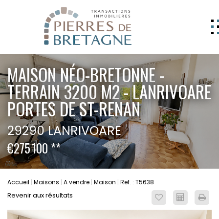
NOS BIENS
MAISON NÉO-BRETONNE -
GERER
TERRAIN 3200 M2 - LANRIVOARE
NOS AGENCES
PORTES DE ST-RENAN
ESTIMATION
29290 LANRIVOARE
CONTACT
€275 100
**
ESPACE CLIENT
EXTRANET
Accueil
Maisons
A vendre
Maison
Ref. : T5638
Revenir aux résultats