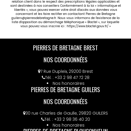
relation client dans le respect des prescriptions légales applicables et
sont destinées à nos conseillers Conformément à la loi « informatique et
libertés », vous pouvez exercer votre droit d'accès aux données vous
concernant et les faire rectifier en contactant Pierres de Bretagne
guilers@pierresdebretagne.fr. Nous vous informons de l'existence de la
liste d'opposition au démarchage téléphonique « Bloctel », sur laquelle
vous pouvez vous inscrire ici :
https://www.bloctel.gouv.fr/
»
PIERRES DE BRETAGNE BREST
NOS COORDONNÉES
7 Rue Dupleix, 29200 Brest
Tél. : +33 2 98 47 72 28
Nos honoraires
PIERRES DE BRETAGNE GUILERS
NOS COORDONNÉES
30 rue Charles de Gaulle, 29820 GUILERS
Tél. : +33 2 98 36 40 20
Nos honoraires