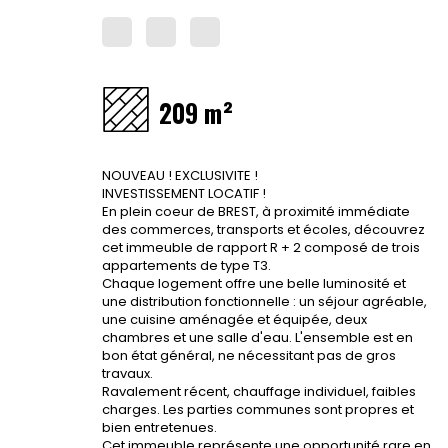
209 m²
NOUVEAU ! EXCLUSIVITE !
INVESTISSEMENT LOCATIF !
En plein coeur de BREST, à proximité immédiate
des commerces, transports et écoles, découvrez
cet immeuble de rapport R + 2 composé de trois
appartements de type T3.
Chaque logement offre une belle luminosité et
une distribution fonctionnelle : un séjour agréable,
une cuisine aménagée et équipée, deux
chambres et une salle d'eau. L'ensemble est en
bon état général, ne nécessitant pas de gros
travaux.
Ravalement récent, chauffage individuel, faibles
charges. Les parties communes sont propres et
bien entretenues.
Cet immeuble représente une opportunité rare en