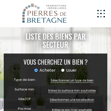
NOS BIENS
LISTE DES BIENS PAR
GERER
SECTEUR
NOS AGENCES
VOUS CHERCHEZ UN BIEN ?
ESTIMATION
CONTACT
Acheter
Louer
ESPACE CLIENT
Type de bien :
Sélectionnez un type de bien
EXTRANET
Surface min :
Ville/CP :
Sélectionnez une localisation
Prix max :