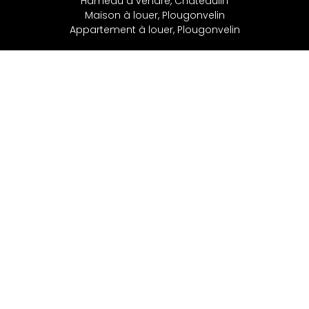
Hameau à vendre, Châteaulin
Maison à louer, Plougonvelin
Appartement à louer, Plougonvelin