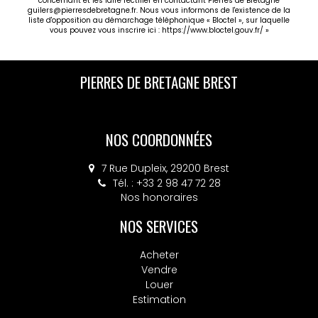
concernant et les faire rectifier en contactant Pierres de Bretagne
guilers@pierresdebretagne.fr. Nous vous informons de l'existence de la
liste d'opposition au démarchage téléphonique « Bloctel », sur laquelle
vous pouvez vous inscrire ici :
https://www.bloctel.gouv.fr/
»
PIERRES DE BRETAGNE BREST
NOS COORDONNÉES
7 Rue Dupleix, 29200 Brest
Tél. : +33 2 98 47 72 28
Nos honoraires
NOS SERVICES
Acheter
Vendre
Louer
Estimation