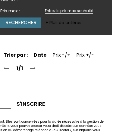
Prix max :
+ Plus de critères
Trier par :
Date
Prix -/+
Prix +/-
1/1
S'INSCRIRE
act. Elles sont conservées pour la durée nécessaire à la gestion de
bertés », vous pouvez exercer votre droit d'accès aux données vous
osition au démarchage téléphonique « Bloctel », sur laquelle vous