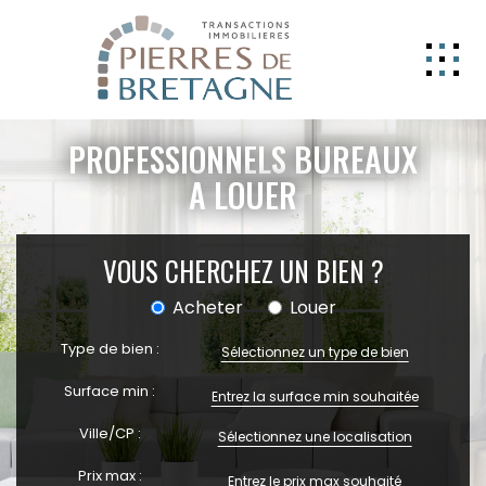
NOS BIENS
PROFESSIONNELS BUREAUX
GERER
A LOUER
NOS AGENCES
VOUS CHERCHEZ UN BIEN ?
ESTIMATION
CONTACT
Acheter
Louer
ESPACE CLIENT
Type de bien :
Sélectionnez un type de bien
EXTRANET
Surface min :
Ville/CP :
Sélectionnez une localisation
Prix max :