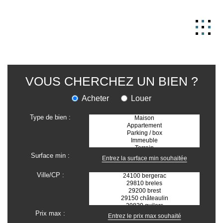
NOS BIENS
VOUS CHERCHEZ UN BIEN ?
GERER
Acheter
Louer
NOS AGENCES
Type de bien :
ESTIMATION
CONTACT
Surface min :
ESPACE CLIENT
Ville/CP :
EXTRANET
Prix max :