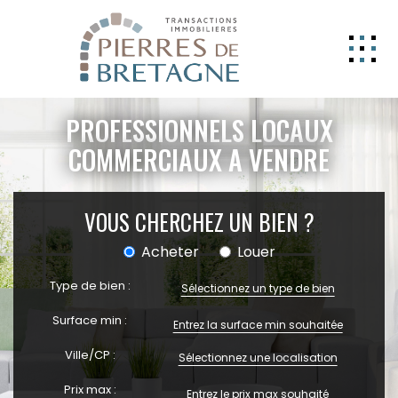
NOS BIENS
PROFESSIONNELS LOCAUX
GERER
COMMERCIAUX A VENDRE
NOS AGENCES
VOUS CHERCHEZ UN BIEN ?
ESTIMATION
CONTACT
Acheter
Louer
ESPACE CLIENT
Type de bien :
Sélectionnez un type de bien
EXTRANET
Surface min :
Ville/CP :
Sélectionnez une localisation
Prix max :