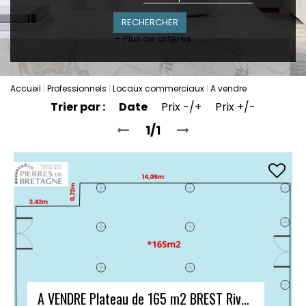
+ Plus de critères
Accueil
Professionnels
Locaux commerciaux
A vendre
Trier par :
Date
Prix -/+
Prix +/-
1/1
A VENDRE Plateau de 165 m2 BREST Rive Gauche