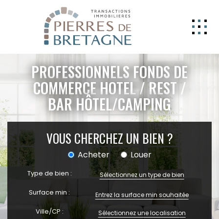
NOS BIENS
PROFESSIONNELS FONDS DE
GERER
COMMERCE HOTEL / REST /
BAR HÔTEL/CAMPING
NOS AGENCES
ESTIMATION
VOUS CHERCHEZ UN BIEN ?
CONTACT
Acheter
Louer
ESPACE CLIENT
Type de bien :
EXTRANET
Sélectionnez un type de bien
Surface min :
Ville/CP :
Sélectionnez une localisation