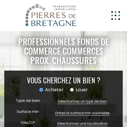
NOS BIENS
PROFESSIONNELS FONDS DE
GERER
COMMERCE COMMERCES
PROX. CHAUSSURES
NOS AGENCES
ESTIMATION
VOUS CHERCHEZ UN BIEN ?
CONTACT
Acheter
Louer
ESPACE CLIENT
Type de bien :
EXTRANET
Sélectionnez un type de bien
Surface min :
Ville/CP :
Sélectionnez une localisation