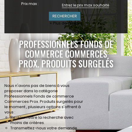
Prix max :
+ Plus de critères
PROFESSIONNELS FONDS DE
COMMERCE COMMERCES
PROX. PRODUITS SURGELÉS
Nous n'avons pas de biens à vous
proposer dans la catégorie
Professionnels Fonds de commerce
Commerces Prox. Produits surgelés pour
le moment , plusieurs options s'offrent à
vous :
Re-soumettre la recherche avec
moins de critères.
Transmettez-nous votre demande