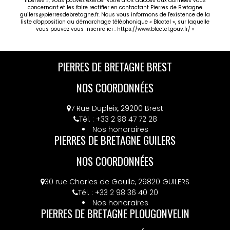
libertés », vous pouvez exercer votre droit d'accès aux données vous
concernant et les faire rectifier en contactant Pierres de Bretagne
guilers@pierresdebretagne.fr. Nous vous informons de l'existence de la
liste d'opposition au démarchage téléphonique « Bloctel », sur laquelle
vous pouvez vous inscrire ici :
https://www.bloctel.gouv.fr/
»
PIERRES DE BRETAGNE BREST
NOS COORDONNÉES
7 Rue Dupleix, 29200 Brest
Tél. : +33 2 98 47 72 28
Nos honoraires
PIERRES DE BRETAGNE GUILERS
NOS COORDONNÉES
30 rue Charles de Gaulle, 29820 GUILERS
Tél. : +33 2 98 36 40 20
Nos honoraires
PIERRES DE BRETAGNE PLOUGONVELIN