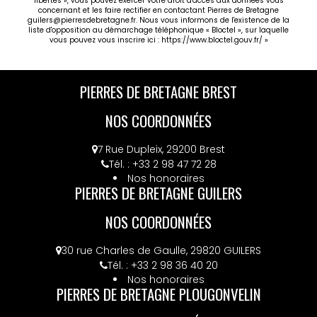
libertés », vous pouvez exercer votre droit d'accès aux données vous
concernant et les faire rectifier en contactant Pierres de Bretagne
guilers@pierresdebretagne.fr. Nous vous informons de l'existence de la
liste d'opposition au démarchage téléphonique « Bloctel », sur laquelle
vous pouvez vous inscrire ici :
https://www.bloctel.gouv.fr/
»
PIERRES DE BRETAGNE BREST
NOS COORDONNÉES
7 Rue Dupleix, 29200 Brest
Tél. : +33 2 98 47 72 28
Nos honoraires
PIERRES DE BRETAGNE GUILERS
NOS COORDONNÉES
30 rue Charles de Gaulle, 29820 GUILERS
Tél. : +33 2 98 36 40 20
Nos honoraires
PIERRES DE BRETAGNE PLOUGONVELIN