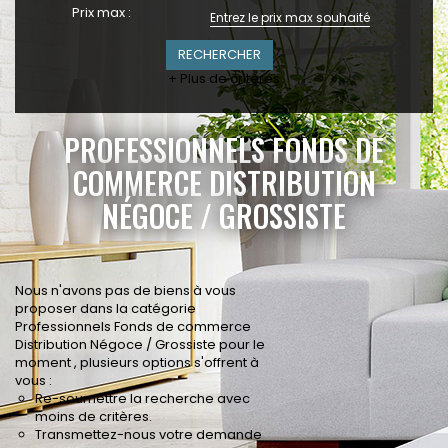
Prix max :
+ Plus de critères
PROFESSIONNELS FONDS DE
COMMERCE DISTRIBUTION
NÉGOCE / GROSSISTE
Nous n'avons pas de biens à vous
proposer dans la catégorie
Professionnels Fonds de commerce
Distribution Négoce / Grossiste pour le
moment , plusieurs options s'offrent à
vous :
Re-soumettre la recherche avec
moins de critères.
Transmettez-nous votre demande