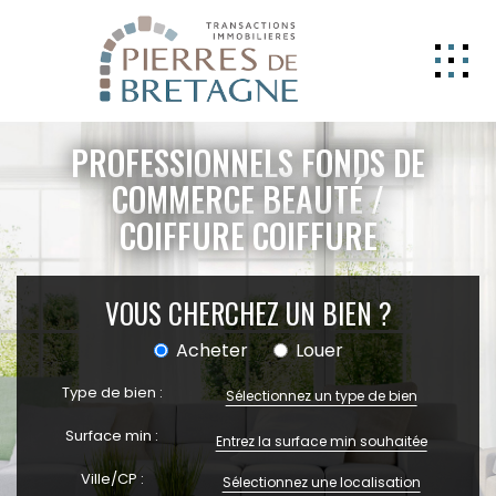
NOS BIENS
PROFESSIONNELS FONDS DE
GERER
COMMERCE BEAUTÉ /
COIFFURE COIFFURE
NOS AGENCES
ESTIMATION
VOUS CHERCHEZ UN BIEN ?
CONTACT
Acheter
Louer
ESPACE CLIENT
Type de bien :
EXTRANET
Sélectionnez un type de bien
Surface min :
Ville/CP :
Sélectionnez une localisation