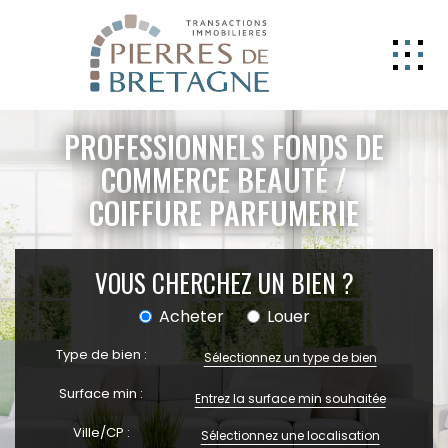
NOS BIENS
PROFESSIONNELS FONDS DE
GERER
COMMERCE BEAUTÉ /
COIFFURE PARFUMERIE
NOS AGENCES
ESTIMATION
VOUS CHERCHEZ UN BIEN ?
CONTACT
Acheter
Louer
ESPACE CLIENT
Type de bien :
EXTRANET
Sélectionnez un type de bien
Surface min :
Ville/CP :
Sélectionnez une localisation