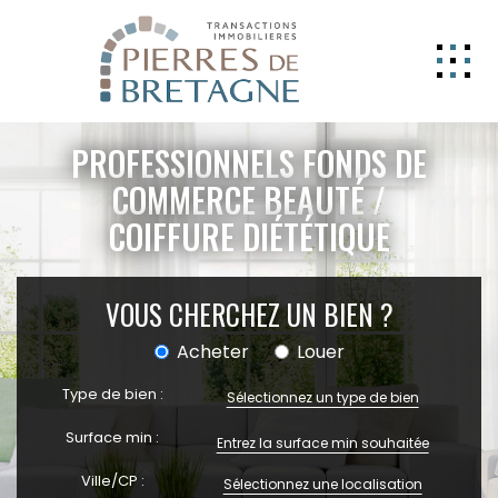
NOS BIENS
PROFESSIONNELS FONDS DE
GERER
COMMERCE BEAUTÉ /
COIFFURE DIÉTÉTIQUE
NOS AGENCES
ESTIMATION
VOUS CHERCHEZ UN BIEN ?
CONTACT
Acheter
Louer
ESPACE CLIENT
Type de bien :
EXTRANET
Sélectionnez un type de bien
Surface min :
Ville/CP :
Sélectionnez une localisation