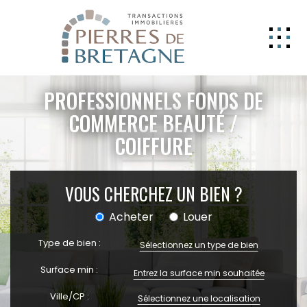
NOS BIENS
PROFESSIONNELS FONDS DE
GERER
COMMERCE BEAUTÉ /
COIFFURE
NOS AGENCES
ESTIMATION
VOUS CHERCHEZ UN BIEN ?
CONTACT
Acheter
Louer
ESPACE CLIENT
Type de bien :
EXTRANET
Sélectionnez un type de bien
Surface min :
Ville/CP :
Sélectionnez une localisation