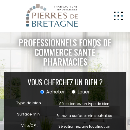
NOS BIENS
PROFESSIONNELS FONDS DE
GERER
COMMERCE SANTÉ
PHARMACIES
NOS AGENCES
ESTIMATION
VOUS CHERCHEZ UN BIEN ?
CONTACT
Acheter
Louer
ESPACE CLIENT
Type de bien :
EXTRANET
Sélectionnez un type de bien
Surface min :
Ville/CP :
Sélectionnez une localisation