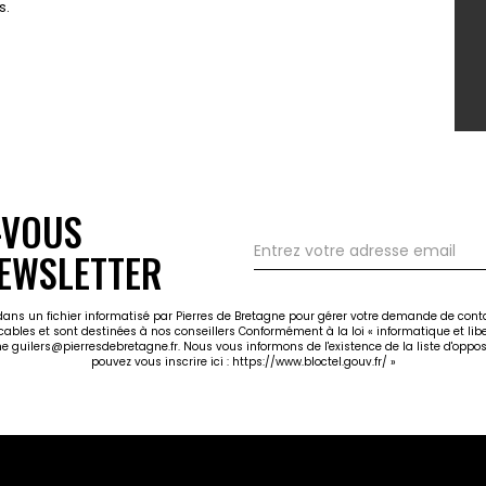
s.
-VOUS
EWSLETTER
 dans un fichier informatisé par Pierres de Bretagne pour gérer votre demande de cont
icables et sont destinées à nos conseillers Conformément à la loi « informatique et li
gne guilers@pierresdebretagne.fr. Nous vous informons de l'existence de la liste d'opp
pouvez vous inscrire ici :
https://www.bloctel.gouv.fr/
»