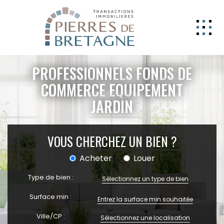
NOS BIENS
PROFESSIONNELS FONDS DE
GERER
COMMERCE EQUIPEMENT
JARDIN
NOS AGENCES
ESTIMATION
VOUS CHERCHEZ UN BIEN ?
CONTACT
Acheter
Louer
ESPACE CLIENT
Type de bien :
EXTRANET
Sélectionnez un type de bien
Surface min :
Ville/CP :
Sélectionnez une localisation