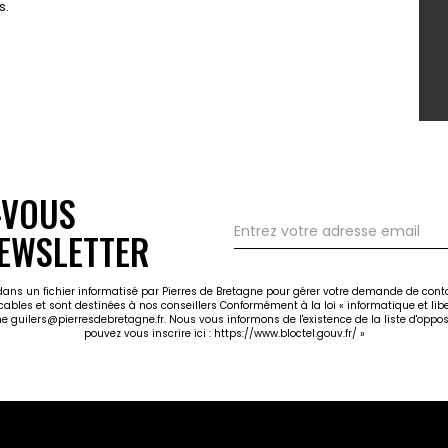
s.
-VOUS
EWSLETTER
 dans un fichier informatisé par Pierres de Bretagne pour gérer votre demande de cont
icables et sont destinées à nos conseillers Conformément à la loi « informatique et li
gne guilers@pierresdebretagne.fr. Nous vous informons de l'existence de la liste d'opp
pouvez vous inscrire ici :
https://www.bloctel.gouv.fr/
»