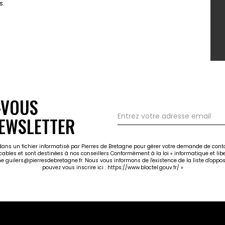
s.
-VOUS
EWSLETTER
 dans un fichier informatisé par Pierres de Bretagne pour gérer votre demande de cont
icables et sont destinées à nos conseillers Conformément à la loi « informatique et li
gne guilers@pierresdebretagne.fr. Nous vous informons de l'existence de la liste d'opp
pouvez vous inscrire ici :
https://www.bloctel.gouv.fr/
»