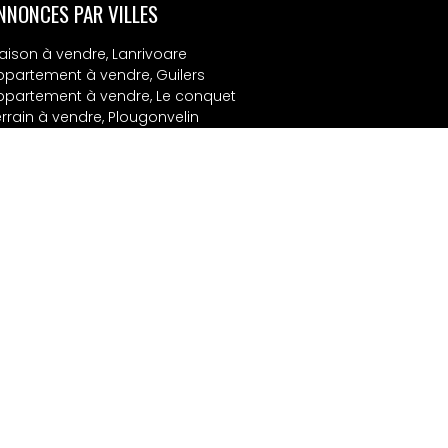
NNONCES PAR VILLES
aison à vendre, Lanrivoare
ppartement à vendre, Guilers
ppartement à vendre, Le conquet
errain à vendre, Plougonvelin
rrain à vendre, Guilers
ongère à vendre, Locmaria plouzane
ppartement à louer, Brest
ppartement à louer, Plougonvelin