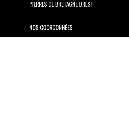
PIERRES DE BRETAGNE BREST
NOS COORDONNÉES
7 Rue Dupleix, 29200 Brest
Tél. : +33 2 98 47 72 28
Nos honoraires