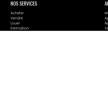
NOS SERVICES
A
Acheter
M
Vendre
A
Louer
A
Estimation
T
Te
L
LIENS PRATIQUES
A
A
© 2026 Pierres de Bretagne
Nos agences
Plan du site
Contactez-nous
Mentions
Politique de confidentialité
Politique des cookies
Recrutement