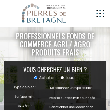
NOS BIENS
PROFESSIONNELS FONDS DE
GERER
COMMERCE AGRI / AGRO
PRODUITS FRAIS
NOS AGENCES
ESTIMATION
VOUS CHERCHEZ UN BIEN ?
CONTACT
Acheter
Louer
ESPACE CLIENT
Type de bien :
EXTRANET
Sélectionnez un type de bien
Surface min :
Ville/CP :
Sélectionnez une localisation