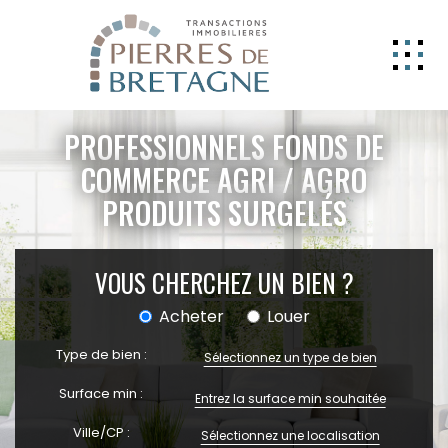
NOS BIENS
PROFESSIONNELS FONDS DE
GERER
COMMERCE AGRI / AGRO
PRODUITS SURGELÉS
NOS AGENCES
ESTIMATION
VOUS CHERCHEZ UN BIEN ?
CONTACT
Acheter
Louer
ESPACE CLIENT
Type de bien :
EXTRANET
Sélectionnez un type de bien
Surface min :
Ville/CP :
Sélectionnez une localisation