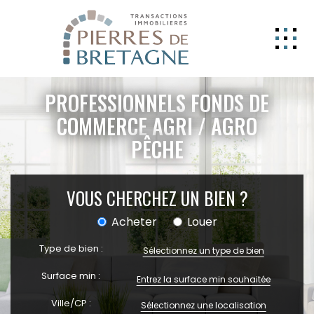
NOS BIENS
PROFESSIONNELS FONDS DE
GERER
COMMERCE AGRI / AGRO
PÊCHE
NOS AGENCES
ESTIMATION
VOUS CHERCHEZ UN BIEN ?
CONTACT
Acheter
Louer
ESPACE CLIENT
Type de bien :
EXTRANET
Sélectionnez un type de bien
Surface min :
Ville/CP :
Sélectionnez une localisation