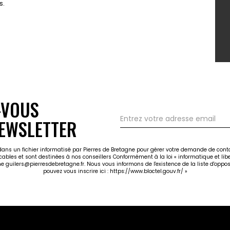
s.
-VOUS
EWSLETTER
 dans un fichier informatisé par Pierres de Bretagne pour gérer votre demande de cont
icables et sont destinées à nos conseillers Conformément à la loi « informatique et li
gne guilers@pierresdebretagne.fr. Nous vous informons de l'existence de la liste d'opp
pouvez vous inscrire ici :
https://www.bloctel.gouv.fr/
»