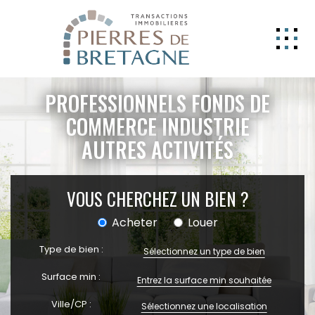
NOS BIENS
PROFESSIONNELS FONDS DE
GERER
COMMERCE INDUSTRIE
AUTRES ACTIVITÉS
NOS AGENCES
ESTIMATION
VOUS CHERCHEZ UN BIEN ?
CONTACT
Acheter
Louer
ESPACE CLIENT
Type de bien :
EXTRANET
Sélectionnez un type de bien
Surface min :
Ville/CP :
Sélectionnez une localisation