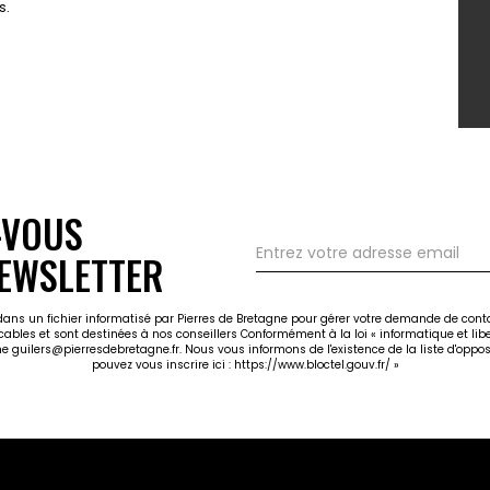
s.
-VOUS
EWSLETTER
 dans un fichier informatisé par Pierres de Bretagne pour gérer votre demande de cont
icables et sont destinées à nos conseillers Conformément à la loi « informatique et li
gne guilers@pierresdebretagne.fr. Nous vous informons de l'existence de la liste d'opp
pouvez vous inscrire ici :
https://www.bloctel.gouv.fr/
»