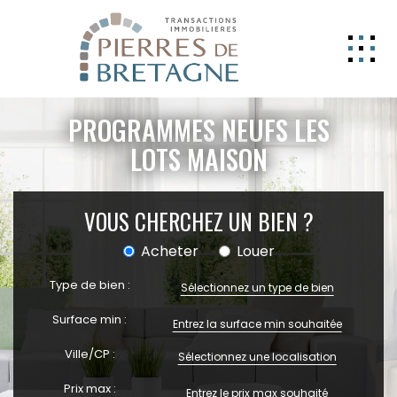
NOS BIENS
PROGRAMMES NEUFS LES
GERER
LOTS MAISON
NOS AGENCES
VOUS CHERCHEZ UN BIEN ?
ESTIMATION
CONTACT
Acheter
Louer
ESPACE CLIENT
Type de bien :
Sélectionnez un type de bien
EXTRANET
Surface min :
Ville/CP :
Sélectionnez une localisation
Prix max :