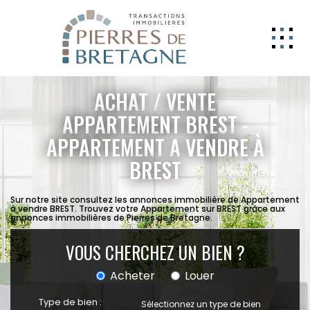
NOS BIENS
ACHAT / VENTE
GERER
APPARTEMENT BREST -
APPARTEMENT A VENDRE À
NOS AGENCES
BREST
ESTIMATION
CONTACT
Sur notre site consultez les annonces immobilière de Appartement
à vendre BREST. Trouvez votre Appartement sur BREST grâce aux
annonces immobilières de Pierres de Bretagne.
ESPACE CLIENT
EXTRANET
VOUS CHERCHEZ UN BIEN ?
Acheter
Louer
Type de bien :
Sélectionnez un type de bien