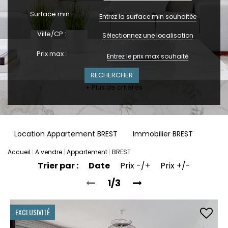
Surface min :
Ville/CP :
Sélectionnez une localisation
Prix max :
+ Plus de critères
Location Appartement BREST
Immobilier BREST
Accueil
A vendre
Appartement
BREST
Trier par :
Date
Prix -/+
Prix +/-
1/3
EXCLUSIVITÉ