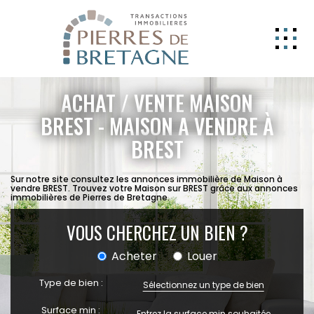
NOS BIENS
ACHAT / VENTE MAISON
GERER
BREST - MAISON A VENDRE À
BREST
NOS AGENCES
ESTIMATION
Sur notre site consultez les annonces immobilière de Maison à
vendre BREST. Trouvez votre Maison sur BREST grâce aux annonces
CONTACT
immobilières de Pierres de Bretagne.
ESPACE CLIENT
VOUS CHERCHEZ UN BIEN ?
EXTRANET
Acheter
Louer
Type de bien :
Sélectionnez un type de bien
Surface min :