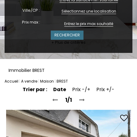
Ville/CP :
Sélectionnez une localisation
Prix max :
+ Plus de critères
Immobilier BREST
Accueil
A vendre
Maison
BREST
Trier par :
Date
Prix -/+
Prix +/-
1/1