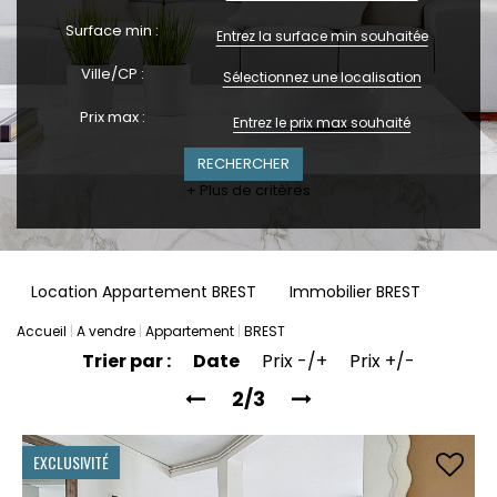
Surface min :
Ville/CP :
Sélectionnez une localisation
Prix max :
+ Plus de critères
Location Appartement BREST
Immobilier BREST
Accueil
A vendre
Appartement
BREST
Trier par :
Date
Prix -/+
Prix +/-
2/3
EXCLUSIVITÉ