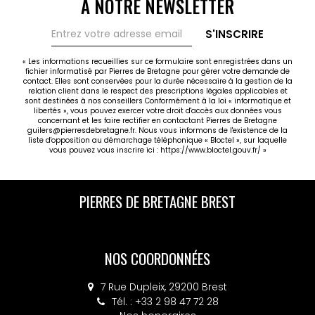
À NOTRE NEWSLETTER
S'INSCRIRE
« Les informations recueillies sur ce formulaire sont enregistrées dans un
fichier informatisé par Pierres de Bretagne pour gérer votre demande de
contact. Elles sont conservées pour la durée nécessaire à la gestion de la
relation client dans le respect des prescriptions légales applicables et
sont destinées à nos conseillers Conformément à la loi « informatique et
libertés », vous pouvez exercer votre droit d'accès aux données vous
concernant et les faire rectifier en contactant Pierres de Bretagne
guilers@pierresdebretagne.fr. Nous vous informons de l'existence de la
liste d'opposition au démarchage téléphonique « Bloctel », sur laquelle
vous pouvez vous inscrire ici :
https://www.bloctel.gouv.fr/
»
PIERRES DE BRETAGNE GUILERS
PIERRES DE BRETAGNE BREST
NOS COORDONNÉES
NOS COORDONNÉES
30 rue Charles de Gaulle, 29820 GUILERS
7 Rue Dupleix, 29200 Brest
Tél. : +33 2 98 36 40 20
Tél. : +33 2 98 47 72 28